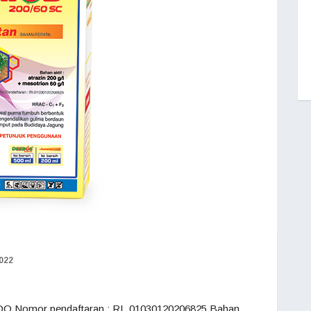
2022
O Nomor pendaftaran : RI. 01030120206825 Bahan