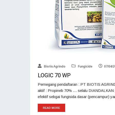
Biotis Agrindo
Fungicide
07/04/
LOGIC 70 WP
Pemegang pendaftaran : PT BIOTIS AGRIND
aktif : Propineb 70% … selalu DIANDALKAN 
efektif sebgai fungisida dasar (pencampur) ya
READ MORE