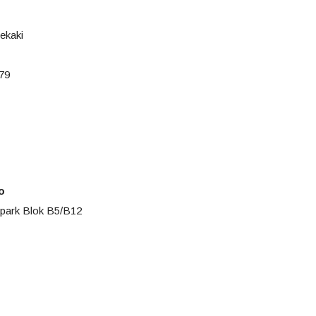
ekaki
079
o
park Blok B5/B12