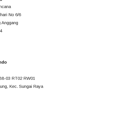
ncana
hari No 6/6
ng Anggang
74
indo
B8-03 RT02 RW01
ung, Kec. Sungai Raya