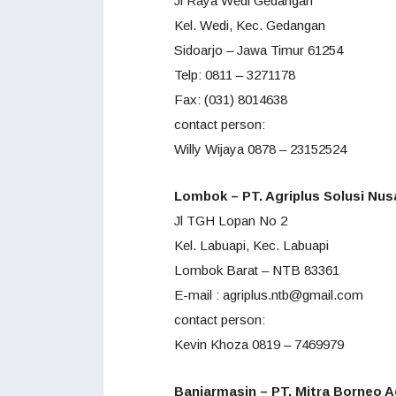
Jl Raya Wedi Gedangan
Kel. Wedi, Kec. Gedangan
Sidoarjo – Jawa Timur 61254
Telp: 0811 – 3271178
Fax: (031) 8014638
contact person:
Willy Wijaya 0878 – 23152524
Lombok – PT. Agriplus Solusi Nus
Jl TGH Lopan No 2
Kel. Labuapi, Kec. Labuapi
Lombok Barat – NTB 83361
E-mail : agriplus.ntb@gmail.com
contact person:
Kevin Khoza 0819 – 7469979
Banjarmasin – PT. Mitra Borneo A