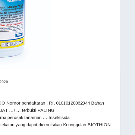
/2020
O Nomor pendaftaran : RI. 01010120062344 Bahan
EEBAT …! … terbukti PALING
 perusak tanaman … Insektisida
atan yang dapat diemulsikan Keunggulan BIOTHION