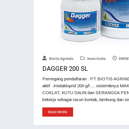
Biotis Agrindo
Insecticide
09/09
DAGGER 200 SL
Pemegang pendaftaran : PT BIOTIS AGRIND
aktif : imidakloprid 200 g/l … sistemikny
COKLAT, KUTU DAUN dan SERANGGA PENGHI
bekerja sebagai racun kontak, lambung dan si
READ MORE