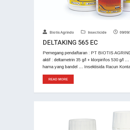
Biotis Agrindo
Insecticide
09/09
DELTAKING 565 EC
Pemegang pendaftaran : PT BIOTIS AGRIND
aktif : deltametrin 35 g/l + klorpirifos 530 g/l
hama yang bandel … Insektisida Racun Konta
READ MORE