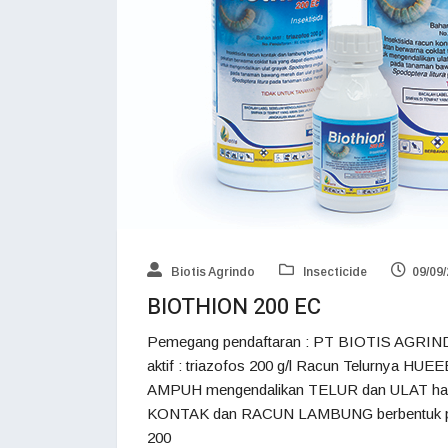
Biotis Agrindo
Insecticide
09/09
BIOTHION 200 EC
Pemegang pendaftaran : PT BIOTIS AGRIND
aktif : triazofos 200 g/l Racun Telurnya HU
AMPUH mengendalikan TELUR dan ULAT hama
KONTAK dan RACUN LAMBUNG berbentuk pek
200