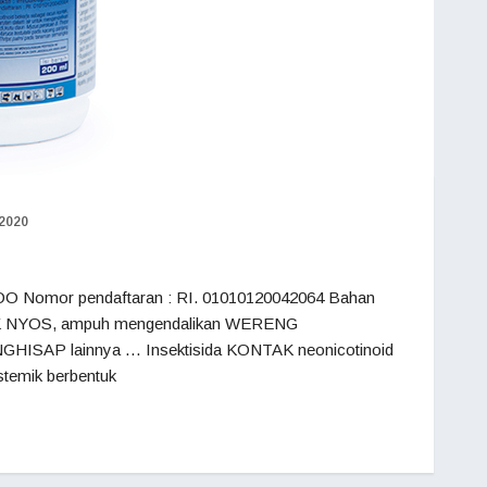
/2020
O Nomor pendaftaran : RI. 01010120042064 Bahan
a MAK NYOS, ampuh mengendalikan WERENG
SAP lainnya … Insektisida KONTAK neonicotinoid
stemik berbentuk