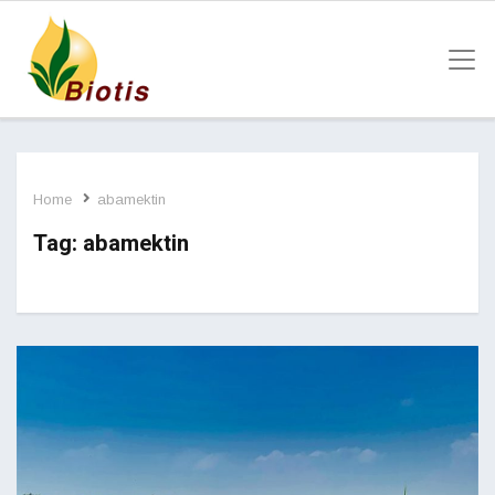
Home
abamektin
Tag:
abamektin