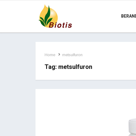
BERAN
Home
metsulfuron
Tag:
metsulfuron