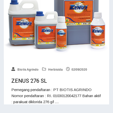
Biotis Agrindo
Herbisida
02/09/2020
ZENUS 276 SL
Pemegang pendaftaran : PT BIOTIS AGRINDO
Nomor pendaftaran : RI. 01030120042177 Bahan aktif
: parakuat diklorida 276 g/l …
memang Biangnya mengendalikan berbagai jenis