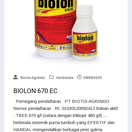
Biotis Agrindo
Herbisida
09/09/2020
BIOLON 670 EC
Pemegang pendaftaran : PT BIOTIS AGRINDO
Nomor pendaftaran : RI. 01030120093412 Bahan aktif
: TBEE 670 g/l (setara dengan triklopir 480 g/l) …
herbisida sistemik purna tumbuh yang EFEKTIF dan
HANDAL mengendalikan berbagai jenis gulma