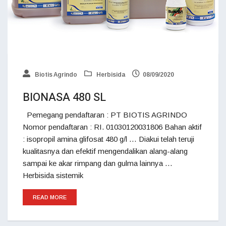
Biotis Agrindo
Herbisida
08/09/2020
BIONASA 480 SL
Pemegang pendaftaran : PT BIOTIS AGRINDO
Nomor pendaftaran : RI. 01030120031806 Bahan aktif
: isopropil amina glifosat 480 g/l … Diakui telah teruji
kualitasnya dan efektif mengendalikan alang-alang
sampai ke akar rimpang dan gulma lainnya …
Herbisida sistemik
READ MORE