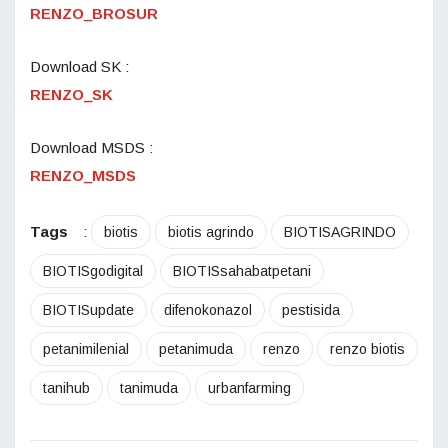
RENZO_BROSUR
Download SK :
RENZO_SK
Download MSDS :
RENZO_MSDS
Tags
:
biotis
biotis agrindo
BIOTISAGRINDO
BIOTISgodigital
BIOTISsahabatpetani
BIOTISupdate
difenokonazol
pestisida
petanimilenial
petanimuda
renzo
renzo biotis
tanihub
tanimuda
urbanfarming