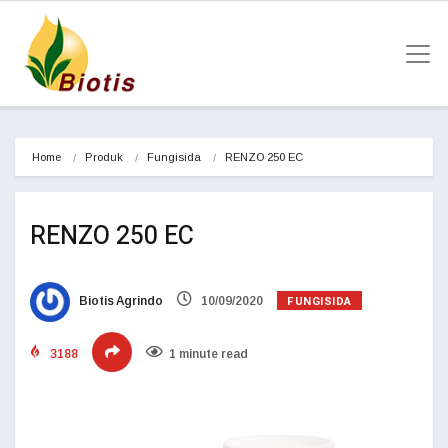
Home
Produk
Fungisida
RENZO 250 EC
RENZO 250 EC
FUNGISIDA
Biotis Agrindo
10/09/2020
3188
1 minute read