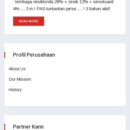
: tembaga oksiklorida 29% + zineb 12% + simoksanil
4% … 3 in I PAS tuntaskan jamur … ! 3 bahan aktif
READ MORE
Profil Perusahaan
About Us
Our Mission
History
Partner Kami